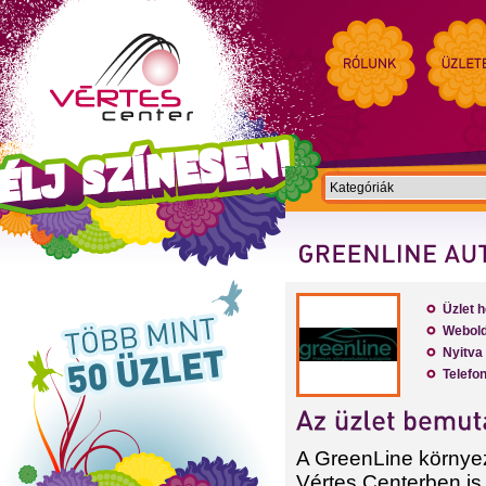
Üzlet h
Webold
Nyitva 
Telefon
A GreenLine környez
Vértes Centerben is 