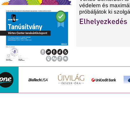
védelem és maximáli
próbáljátok ki szolgá