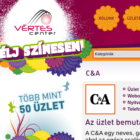
Üzlet
Webol
Nyitva
Telef
A C&A egy neves, g
ahol az egész csalá