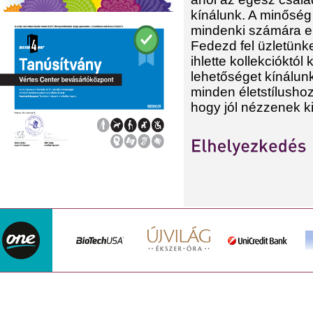
kínálunk. A minőség é
mindenki számára el
Fedezd fel üzletünket
ihlette kollekcióktó
lehetőséget kínálun
minden életstílushoz
hogy jól nézzenek ki