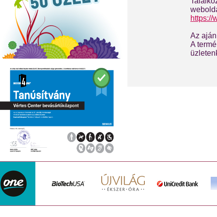
Találko
webolda
https:/
Az aján
A termé
üzleten