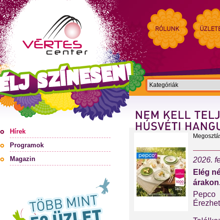
Hírek
Megosztá
Programok
Magazin
2026. f
Elég n
árakon
Pepco
Érezhet