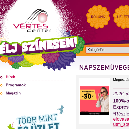
Hírek
Megosztá
Programok
Magazin
2026. jú
100%-o
Expres
*Részle
elovasa
utm_so