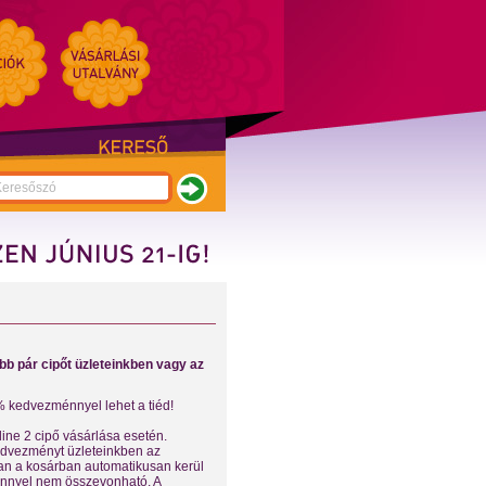
bb pár cipőt üzleteinkben vagy az
% kedvezménnyel lehet a tiéd!
ine 2 cipő vásárlása esetén.
 kedvezményt üzleteinkben az
an a kosárban automatikusan kerül
nnyel nem összevonható. A