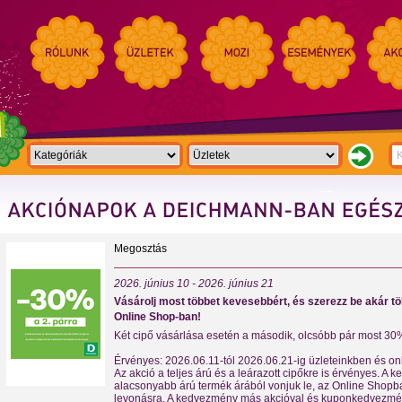
Megosztás
2026. június 10 - 2026. június 21
Vásárolj most többet kevesebbért, és szerezz be akár tö
Online Shop-ban!
Két cipő vásárlása esetén a második, olcsóbb pár most 30
Érvényes: 2026.06.11-tól 2026.06.21-ig üzleteinkben és onl
Az akció a teljes árú és a leárazott cipőkre is érvényes. A
alacsonyabb árú termék árából vonjuk le, az Online Shopb
levonásra. A kedvezmény más akcióval és kuponkedvezmé